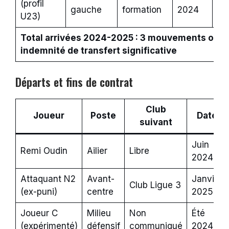
(profil
Fo
gauche
formation
2024
U23)
Total arrivées 2024-2025 : 3 mouvements offici
indemnité de transfert significative
Départs et fins de contrat
Club
Joueur
Poste
Date
suivant
Juin
Remi Oudin
Ailier
Libre
2024
Attaquant N2
Avant-
Janvier
Club Ligue 3
(ex-puni)
centre
2025
Joueur C
Milieu
Non
Été
(expérimenté)
défensif
communiqué
2024