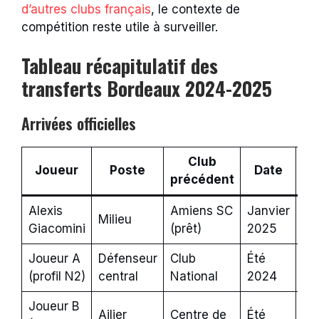
d’autres clubs français
, le contexte de
compétition reste utile à surveiller.
Tableau récapitulatif des
transferts Bordeaux 2024-2025
Arrivées officielles
Club
Joueur
Poste
Date
M
précédent
Alexis
Amiens SC
Janvier
Pr
Milieu
Giacomini
(prêt)
2025
op
Joueur A
Défenseur
Club
Été
Lib
(profil N2)
central
National
2024
Joueur B
Ailier
Centre de
Été