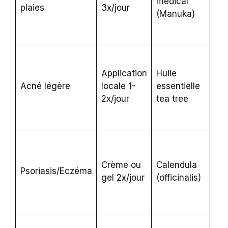
médical
plaies
3x/jour
rob
(Manuka)
d’é
ra
Eff
co
Application
Huile
alo
Acné légère
locale 1-
essentielle
moi
2x/jour
tea tree
sur
sen
Eff
co
Crème ou
Calendula
cal
Psoriasis/Eczéma
gel 2x/jour
(officinalis)
mi
do
Eu
La