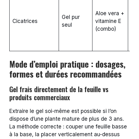
co
Aloe vera +
alo
Gel pur
Cicatrices
vitamine E
vit
seul
(combo)
sup
cha
seu
Mode d’emploi pratique : dosages,
formes et durées recommandées
Gel frais directement de la feuille vs
produits commerciaux
Extraire le gel soi-même est possible si l’on
dispose d’une plante mature de plus de 3 ans.
La méthode correcte : couper une feuille basse
à la base, la placer verticalement au-dessus