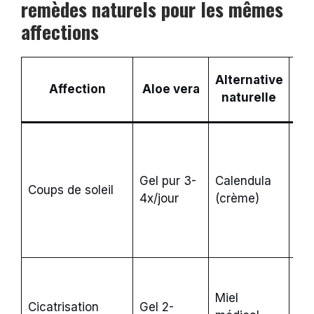
remèdes naturels pour les mêmes
affections
N
Alternative
Affection
Aloe vera
naturelle
Alo
lé
sup
Gel pur 3-
Calendula
Coups de soleil
(ef
4x/jour
(crème)
fra
ant
inf
Mie
de
Miel
Cicatrisation
Gel 2-
cli