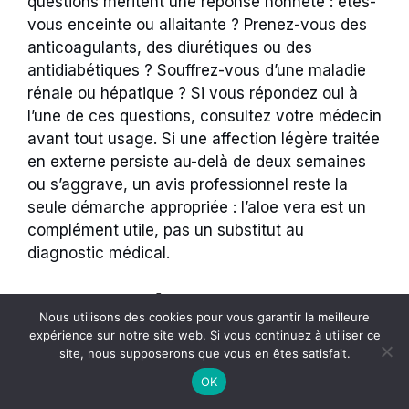
questions méritent une réponse honnête : êtes-
vous enceinte ou allaitante ? Prenez-vous des
anticoagulants, des diurétiques ou des
antidiabétiques ? Souffrez-vous d’une maladie
rénale ou hépatique ? Si vous répondez oui à
l’une de ces questions, consultez votre médecin
avant tout usage. Si une affection légère traitée
en externe persiste au-delà de deux semaines
ou s’aggrave, un avis professionnel reste la
seule démarche appropriée : l’aloe vera est un
complément utile, pas un substitut au
diagnostic médical.
Questions fréquentes
Nous utilisons des cookies pour vous garantir la meilleure
expérience sur notre site web. Si vous continuez à utiliser ce
Quelle partie de l’aloe vera soigne vraiment
site, nous supposerons que vous en êtes satisfait.
?
OK