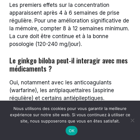
Les premiers effets sur la concentration
apparaissent après 4 à 6 semaines de prise
régulière. Pour une amélioration significative de
la mémoire, compter 8 à 12 semaines minimum.
La cure doit être continue et à la bonne
posologie (120-240 mg/jour).
Le ginkgo biloba peut-il interagir avec mes
médicaments ?
Oui, notamment avec les anticoagulants
(warfarine), les antiplaquettaires (aspirine
régulière) et certains antiépileptiques.
Consultez votre médecin ou pharmacien avant
Nous utilisons des cookies pour vous garantir la meilleure
d’associer le ginkgo à un traitement en cours,
expérience sur notre site web. Si vous continuez à utiliser ce
surtout s’il affecte la coagulation.
site, nous supposerons que vous en êtes satisfait.
OK
Quelle est la différence entre ‘Ginkgo’ et