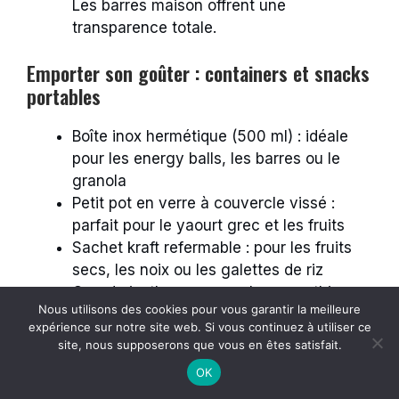
Les barres maison offrent une
transparence totale.
Emporter son goûter : containers et snacks
portables
Boîte inox hermétique (500 ml) : idéale
pour les energy balls, les barres ou le
granola
Petit pot en verre à couvercle vissé :
parfait pour le yaourt grec et les fruits
Sachet kraft refermable : pour les fruits
secs, les noix ou les galettes de riz
Gourde isotherme : pour les smoothies
Nous utilisons des cookies pour vous garantir la meilleure
préparés la veille (conserver 12 h au frais)
expérience sur notre site web. Si vous continuez à utiliser ce
Préparer les fruits la veille : pomme
site, nous supposerons que vous en êtes satisfait.
tranchée dans de l’eau citronnée, baies
OK
congelées qui se décongèlent