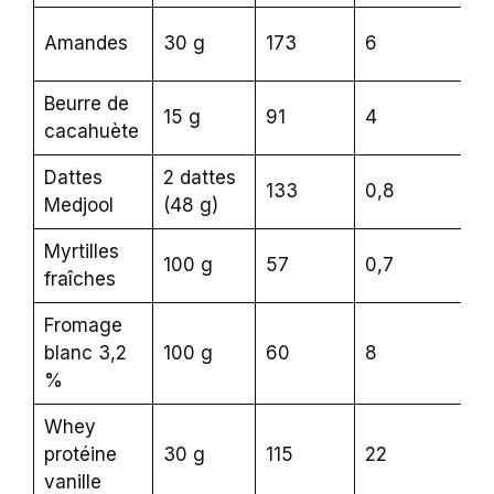
Amandes
30 g
173
6
3
Beurre de
15 g
91
4
0
cacahuète
Dattes
2 dattes
133
0,8
3
Medjool
(48 g)
Myrtilles
100 g
57
0,7
2
fraîches
Fromage
blanc 3,2
100 g
60
8
0
%
Whey
protéine
30 g
115
22
0
vanille