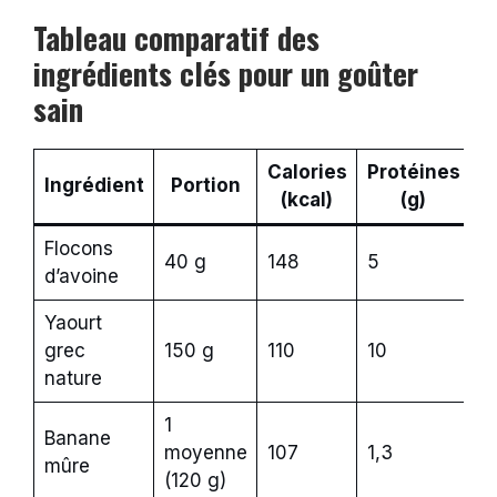
Tableau comparatif des
ingrédients clés pour un goûter
sain
Calories
Protéines
F
Ingrédient
Portion
(kcal)
(g)
Flocons
40 g
148
5
3
d’avoine
Yaourt
grec
150 g
110
10
0
nature
1
Banane
moyenne
107
1,3
3,
mûre
(120 g)